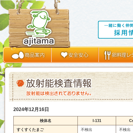
2024年12月16日
検体名
I-131
C
すくすくたまご
不検出
不検出