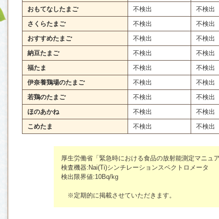
おもてなしたまご
不検出
不検出
さくらたまご
不検出
不検出
おすすめたまご
不検出
不検出
納豆たまご
不検出
不検出
福たま
不検出
不検出
伊奈養鶏場のたまご
不検出
不検出
若鶏のたまご
不検出
不検出
ほのあかね
不検出
不検出
こめたま
不検出
不検出
厚生労働省「緊急時における食品の放射能測定マニュ
検査機器:Nai(Ti)シンチレーションスペクトロメータ
検出限界値:10Bq/kg
※定期的に掲載させていただきます。