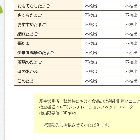
おもてなしたまご
不検出
不検出
さくらたまご
不検出
不検出
おすすめたまご
不検出
不検出
納豆たまご
不検出
不検出
福たま
不検出
不検出
伊奈養鶏場のたまご
不検出
不検出
若鶏のたまご
不検出
不検出
ほのあかね
不検出
不検出
こめたま
不検出
不検出
厚生労働省「緊急時における食品の放射能測定マニュ
検査機器:Nai(Ti)シンチレーションスペクトロメータ
検出限界値:10Bq/kg
※定期的に掲載させていただきます。